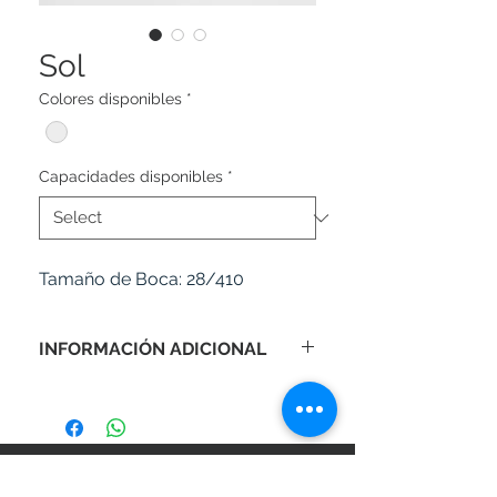
Sol
Colores disponibles
*
Capacidades disponibles
*
Tamaño de Boca:
28/410
INFORMACIÓN ADICIONAL
Pedido mínimo: 2,500 unidades.
Tiempo de producción: 20-25 días
hábiles (consulte con su asesor de
SÍGANOS EN