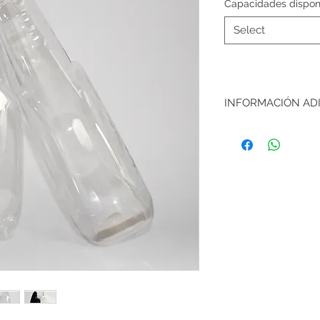
Capacidades dispon
Select
INFORMACIÓN AD
Pedido mínimo: 2,
Tiempo de producci
(consulte con su as
producto en invent
minorista, para pl
para capacidad 850
Método de entrega:
para pedidos mayor
de ventas monto mí
envío gratuito)