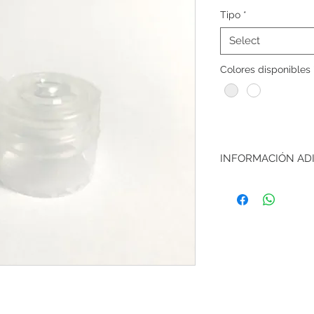
Tipo
*
Select
Colores disponibles
INFORMACIÓN AD
Método de entrega:
para pedidos mayor
de ventas monto mí
envío gratuito)