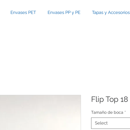
Envases PET
Envases PP y PE
Tapas y Accesorios
Flip Top 18
Tamaño de boca
*
Select